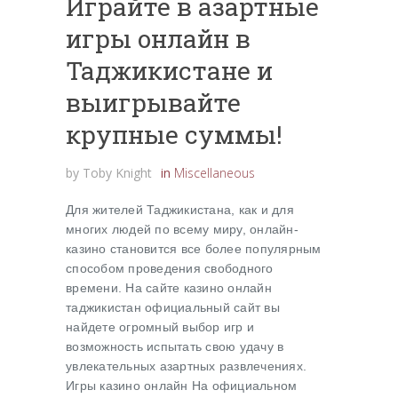
Играйте в азартные
игры онлайн в
Таджикистане и
выигрывайте
крупные суммы!
by
Toby Knight
in
Miscellaneous
Для жителей Таджикистана, как и для
многих людей по всему миру, онлайн-
казино становится все более популярным
способом проведения свободного
времени. На сайте казино онлайн
таджикистан официальный сайт вы
найдете огромный выбор игр и
возможность испытать свою удачу в
увлекательных азартных развлечениях.
Игры казино онлайн На официальном