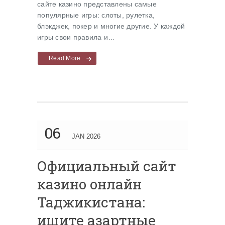
сайте казино представлены самые
популярные игры: слоты, рулетка,
блэкджек, покер и многие другие. У каждой
игры свои правила и…
Read More
06
JAN 2026
Официальный сайт
казино онлайн
Таджикистана:
ищите азартные