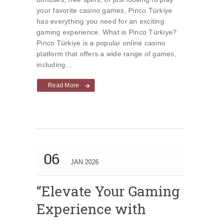
your favorite casino games, Pinco Türkiye
has everything you need for an exciting
gaming experience. What is Pinco Türkiye?
Pinco Türkiye is a popular online casino
platform that offers a wide range of games,
including…
Read More
06
JAN 2026
“Elevate Your Gaming
Experience with