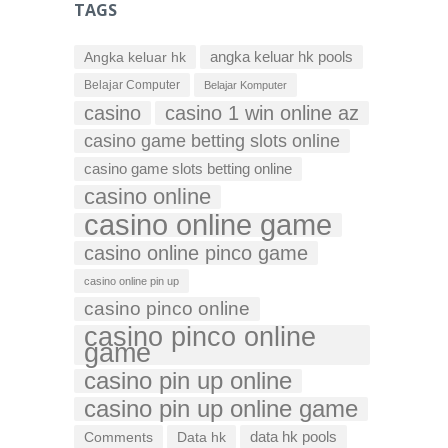
TAGS
Angka keluar hk
angka keluar hk pools
Belajar Computer
Belajar Komputer
casino
casino 1 win online az
casino game betting slots online
casino game slots betting online
casino online
casino online game
casino online pinco game
casino online pin up
casino pinco online
casino pinco online
game
casino pin up online
casino pin up online game
data hk pools
Comments
Data hk