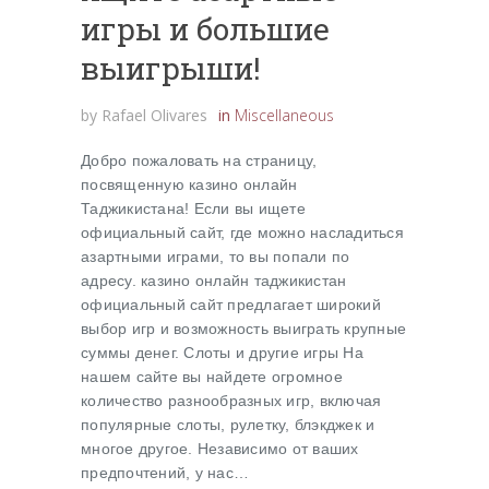
игры и большие
выигрыши!
by
Rafael Olivares
in
Miscellaneous
Добро пожаловать на страницу,
посвященную казино онлайн
Таджикистана! Если вы ищете
официальный сайт, где можно насладиться
азартными играми, то вы попали по
адресу. казино онлайн таджикистан
официальный сайт предлагает широкий
выбор игр и возможность выиграть крупные
суммы денег. Слоты и другие игры На
нашем сайте вы найдете огромное
количество разнообразных игр, включая
популярные слоты, рулетку, блэкджек и
многое другое. Независимо от ваших
предпочтений, у нас…