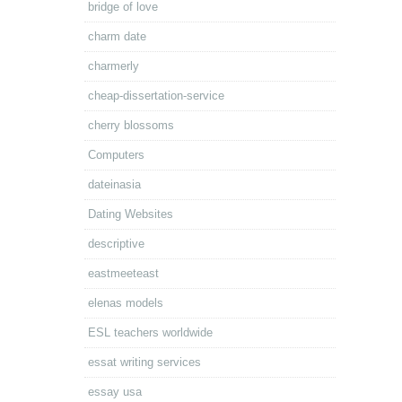
bridge of love
charm date
charmerly
cheap-dissertation-service
cherry blossoms
Computers
dateinasia
Dating Websites
descriptive
eastmeeteast
elenas models
ESL teachers worldwide
essat writing services
essay usa