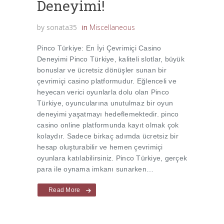
Deneyimi!
by
sonata35
in
Miscellaneous
Pinco Türkiye: En İyi Çevrimiçi Casino
Deneyimi Pinco Türkiye, kaliteli slotlar, büyük
bonuslar ve ücretsiz dönüşler sunan bir
çevrimiçi casino platformudur. Eğlenceli ve
heyecan verici oyunlarla dolu olan Pinco
Türkiye, oyuncularına unutulmaz bir oyun
deneyimi yaşatmayı hedeflemektedir. pinco
casino online platformunda kayıt olmak çok
kolaydır. Sadece birkaç adımda ücretsiz bir
hesap oluşturabilir ve hemen çevrimiçi
oyunlara katılabilirsiniz. Pinco Türkiye, gerçek
para ile oynama imkanı sunarken…
Read More