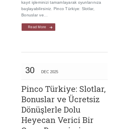
kayıt işleminizi tamamlayarak oyunlarınıza
başlayabilirsiniz. Pinco Türkiye: Slotlar,
Bonuslar ve…
Read More
30
DEC 2025
Pinco Türkiye: Slotlar,
Bonuslar ve Ücretsiz
Dönüşlerle Dolu
Heyecan Verici Bir