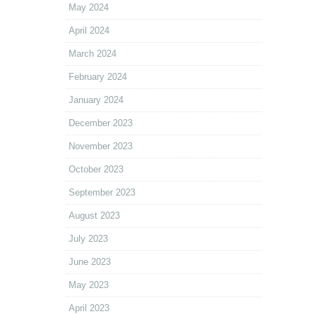
May 2024
April 2024
March 2024
February 2024
January 2024
December 2023
November 2023
October 2023
September 2023
August 2023
July 2023
June 2023
May 2023
April 2023