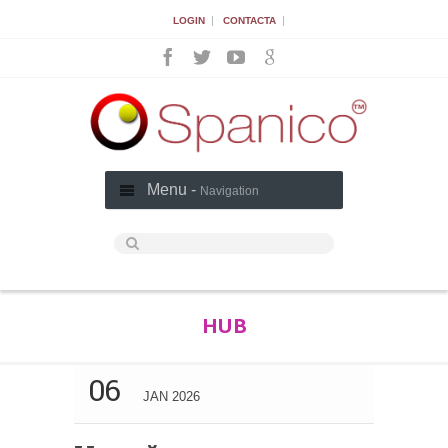
|
|
LOGIN
CONTACTA
Menu -
Navigation
HUB
06
JAN 2026