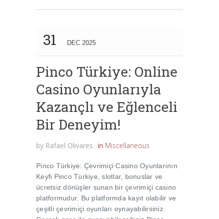
31
DEC 2025
Pinco Türkiye: Online
Casino Oyunlarıyla
Kazançlı ve Eğlenceli
Bir Deneyim!
by
Rafael Olivares
in
Miscellaneous
Pinco Türkiye: Çevrimiçi Casino Oyunlarının
Keyfi Pinco Türkiye, slotlar, bonuslar ve
ücretsiz dönüşler sunan bir çevrimiçi casino
platformudur. Bu platformda kayıt olabilir ve
çeşitli çevrimiçi oyunları oynayabilirsiniz.