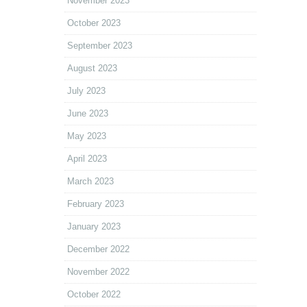
November 2023
October 2023
September 2023
August 2023
July 2023
June 2023
May 2023
April 2023
March 2023
February 2023
January 2023
December 2022
November 2022
October 2022