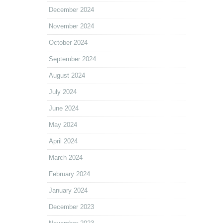
December 2024
November 2024
October 2024
September 2024
August 2024
July 2024
June 2024
May 2024
April 2024
March 2024
February 2024
January 2024
December 2023