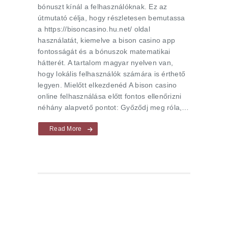
bónuszt kínál a felhasználóknak. Ez az
útmutató célja, hogy részletesen bemutassa
a https://bisoncasino.hu.net/ oldal
használatát, kiemelve a bison casino app
fontosságát és a bónuszok matematikai
hátterét. A tartalom magyar nyelven van,
hogy lokális felhasználók számára is érthető
legyen. Mielőtt elkezdenéd A bison casino
online felhasználása előtt fontos ellenőrizni
néhány alapvető pontot: Győződj meg róla,…
Read More