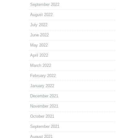
September 2022
August 2022
July 2022
June 2022
May 2022
April 2022
March 2022
February 2022
January 2022
December 2021
November 2021
October 2021
September 2021
August 2021