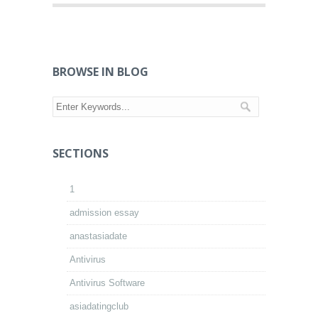
BROWSE IN BLOG
SECTIONS
1
admission essay
anastasiadate
Antivirus
Antivirus Software
asiadatingclub