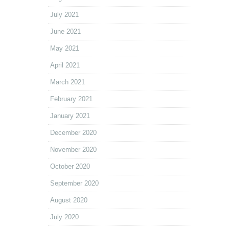
July 2021
June 2021
May 2021
April 2021
March 2021
February 2021
January 2021
December 2020
November 2020
October 2020
September 2020
August 2020
July 2020