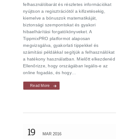
felhasználóbarát és részletes információkat
nyújtson a regisztrációtól a kifizetésekig,
kiemelve a bónuszok matematikáját,
biztonsági szempontokat és gyakori
hibaelhárítási forgatókönyveket. A
TippmixPRO platformot alaposan
megvizsgálva, gyakorlati tippekkel és
számítási példákkal segítjük a felhasználókat
a hatékony használatban. Mielőtt elkezdenéd
Ellenőrizze, hogy országában legális-e az
online fogadás, és hogy…
Read More
19
MAR 2016