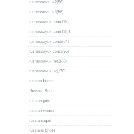
rushessays.uk2(56)
rushessays.uk3(56)
rushessayuk.com(115)
rushessayuk.com(115)1
rushessayuk.com2(64)
rushessayuk.com3(96)
rushessayuk.net2(88)
rushessayuk.uk(170)
russian brides
Russian Brides
russian girls
russian women
russiancupid
russians brides