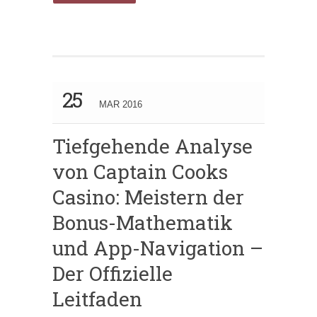
25
MAR 2016
Tiefgehende Analyse
von Captain Cooks
Casino: Meistern der
Bonus-Mathematik
und App-Navigation –
Der Offizielle
Leitfaden