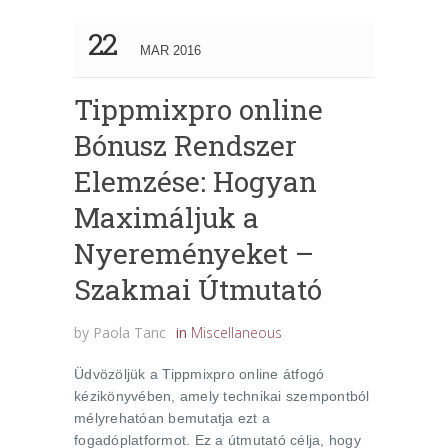
22
MAR 2016
Tippmixpro online
Bónusz Rendszer
Elemzése: Hogyan
Maximáljuk a
Nyereményeket –
Szakmai Útmutató
by
Paola Tanc
in
Miscellaneous
Üdvözöljük a Tippmixpro online átfogó
kézikönyvében, amely technikai szempontból
mélyrehatóan bemutatja ezt a
fogadóplatformot. Ez a útmutató célja, hogy