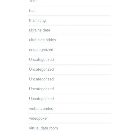
Test
test
thaiflirting
ukraine date
ukrainian brides
uncategorized
Uncategorized
Uncategorized
Uncategorized
Uncategorized
Uncategorized
victoria brides
videopoker
virtual data room