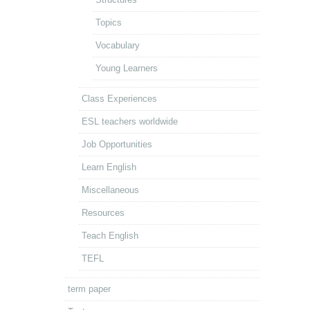
Topics
Vocabulary
Young Learners
Class Experiences
ESL teachers worldwide
Job Opportunities
Learn English
Miscellaneous
Resources
Teach English
TEFL
term paper