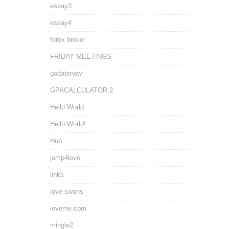
essay3
essay4
forex broker
FRIDAY MEETINGS
godatenow
GPACALCULATOR 2
Hello World
Hello World!
Hub
jump4love
links
love swans
loveme.com
mingle2