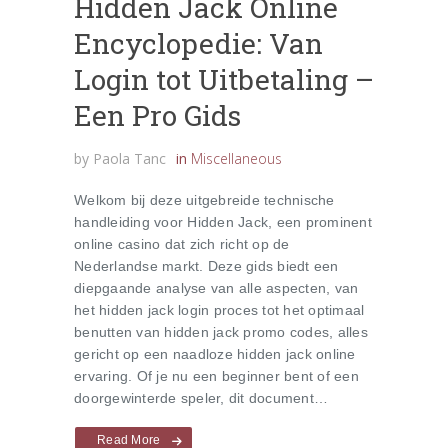
Hidden Jack Online
Encyclopedie: Van
Login tot Uitbetaling –
Een Pro Gids
by
Paola Tanc
in
Miscellaneous
Welkom bij deze uitgebreide technische
handleiding voor Hidden Jack, een prominent
online casino dat zich richt op de
Nederlandse markt. Deze gids biedt een
diepgaande analyse van alle aspecten, van
het hidden jack login proces tot het optimaal
benutten van hidden jack promo codes, alles
gericht op een naadloze hidden jack online
ervaring. Of je nu een beginner bent of een
doorgewinterde speler, dit document…
Read More