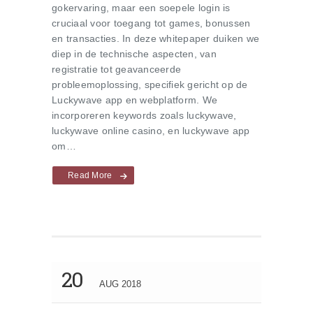
gokervaring, maar een soepele login is
cruciaal voor toegang tot games, bonussen
en transacties. In deze whitepaper duiken we
diep in de technische aspecten, van
registratie tot geavanceerde
probleemoplossing, specifiek gericht op de
Luckywave app en webplatform. We
incorporeren keywords zoals luckywave,
luckywave online casino, en luckywave app
om…
Read More
20
AUG 2018