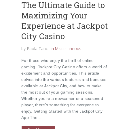
The Ultimate Guide to
Maximizing Your
Experience at Jackpot
City Casino
by
Paola Tanc
in
Miscellaneous
For those who enjoy the thrill of online
gaming, Jackpot City Casino offers a world of
excitement and opportunities. This article
delves into the various features and bonuses
available at Jackpot City, and how to make
the most out of your gaming sessions.
Whether you’re a newcomer or a seasoned
player, there’s something for everyone to
enjoy. Getting Started with the Jackpot City
App The…