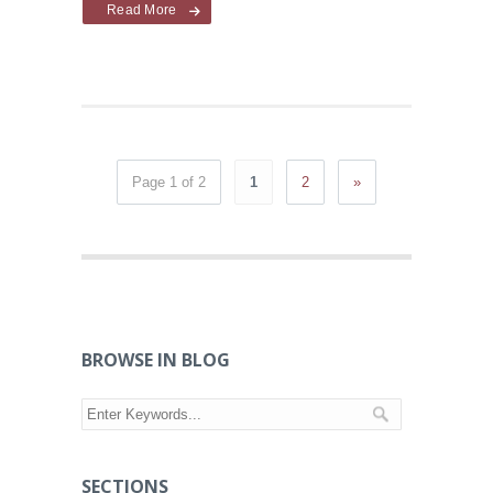
Read More
Page 1 of 2
1
2
»
BROWSE IN BLOG
SECTIONS