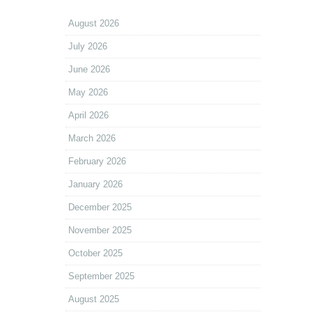
August 2026
July 2026
June 2026
May 2026
April 2026
March 2026
February 2026
January 2026
December 2025
November 2025
October 2025
September 2025
August 2025