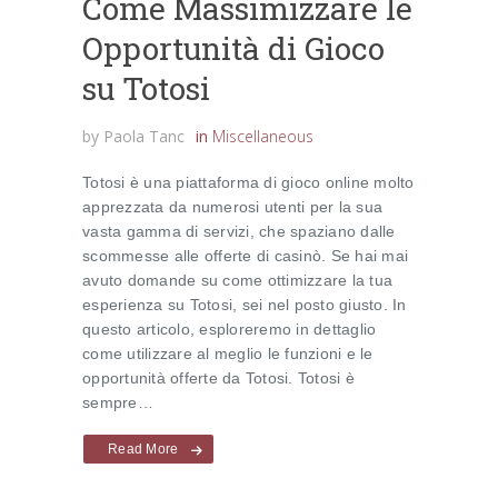
Come Massimizzare le
Opportunità di Gioco
su Totosi
by
Paola Tanc
in
Miscellaneous
Totosi è una piattaforma di gioco online molto
apprezzata da numerosi utenti per la sua
vasta gamma di servizi, che spaziano dalle
scommesse alle offerte di casinò. Se hai mai
avuto domande su come ottimizzare la tua
esperienza su Totosi, sei nel posto giusto. In
questo articolo, esploreremo in dettaglio
come utilizzare al meglio le funzioni e le
opportunità offerte da Totosi. Totosi è
sempre…
Read More