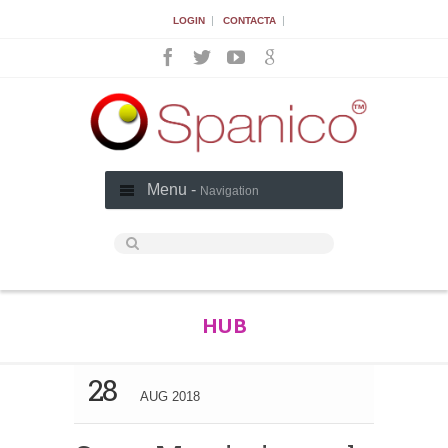
|
|
LOGIN
CONTACTA
Menu -
Navigation
HUB
28
AUG 2018