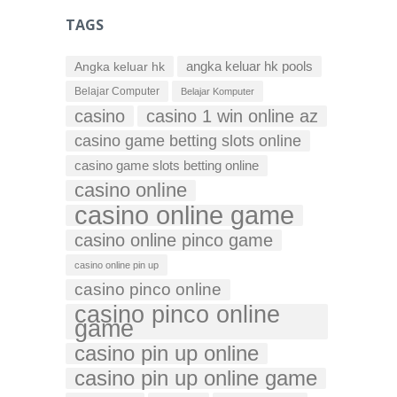
TAGS
Angka keluar hk
angka keluar hk pools
Belajar Computer
Belajar Komputer
casino
casino 1 win online az
casino game betting slots online
casino game slots betting online
casino online
casino online game
casino online pinco game
casino online pin up
casino pinco online
casino pinco online
game
casino pin up online
casino pin up online game