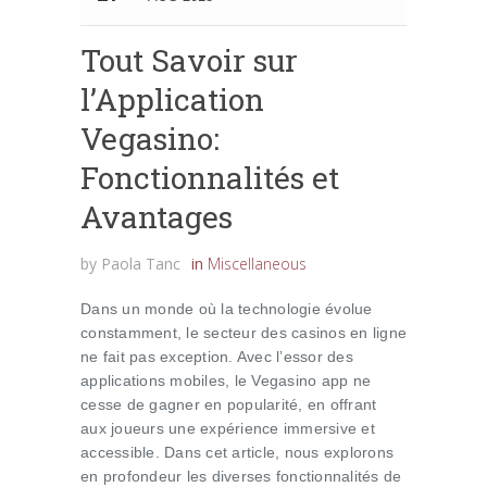
Tout Savoir sur
l’Application
Vegasino:
Fonctionnalités et
Avantages
by
Paola Tanc
in
Miscellaneous
Dans un monde où la technologie évolue
constamment, le secteur des casinos en ligne
ne fait pas exception. Avec l’essor des
applications mobiles, le Vegasino app ne
cesse de gagner en popularité, en offrant
aux joueurs une expérience immersive et
accessible. Dans cet article, nous explorons
en profondeur les diverses fonctionnalités de