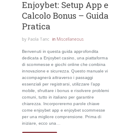
Enjoybet: Setup App e
Calcolo Bonus – Guida
Pratica
by
Paola Tanc
in
Miscellaneous
Benvenuti in questa guida approfondita
dedicata a Enjoybet casino, una piattaforma
di scommesse e giochi online che combina
innovazione e sicurezza. Questo manuale vi
accompagnerà attraverso i passaggi
essenziali per registrarsi, utilizzare l’app
mobile, sfruttare i bonus e risolvere problemi
comuni, tutto in italiano per garantire
chiarezza. Incorporeremo parole chiave
come enjoybet app e enjoybet scommesse
per una migliore comprensione. Prima di
iniziare, ecco una…