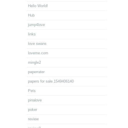
Hello World!
Hub
jump4love
links
love swans
loveme.com
mingle2
paperrater
papers for sale.1549406140
Pets
pinalove
poker
review