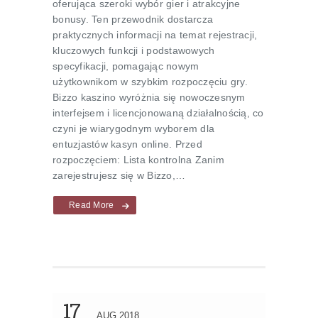
oferująca szeroki wybór gier i atrakcyjne
bonusy. Ten przewodnik dostarcza
praktycznych informacji na temat rejestracji,
kluczowych funkcji i podstawowych
specyfikacji, pomagając nowym
użytkownikom w szybkim rozpoczęciu gry.
Bizzo kaszino wyróżnia się nowoczesnym
interfejsem i licencjonowaną działalnością, co
czyni je wiarygodnym wyborem dla
entuzjastów kasyn online. Przed
rozpoczęciem: Lista kontrolna Zanim
zarejestrujesz się w Bizzo,…
Read More
17
AUG 2018