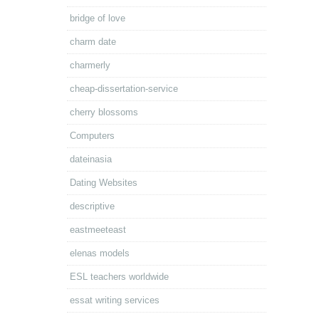
bridge of love
charm date
charmerly
cheap-dissertation-service
cherry blossoms
Computers
dateinasia
Dating Websites
descriptive
eastmeeteast
elenas models
ESL teachers worldwide
essat writing services