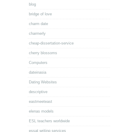
blog
bridge of love
charm date
charmerly
cheap-dissertation-service
cherry blossoms
Computers
dateinasia
Dating Websites
descriptive
eastmeeteast
elenas models
ESL teachers worldwide
essat writing services