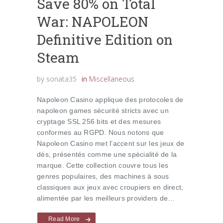
Save 80% on Total
War: NAPOLEON
Definitive Edition on
Steam
by
sonata35
in
Miscellaneous
Napoleon Casino applique des protocoles de
napoleon games sécurité stricts avec un
cryptage SSL 256 bits et des mesures
conformes au RGPD. Nous notons que
Napoleon Casino met l’accent sur les jeux de
dés, présentés comme une spécialité de la
marque. Cette collection couvre tous les
genres populaires, des machines à sous
classiques aux jeux avec croupiers en direct,
alimentée par les meilleurs providers de…
Read More