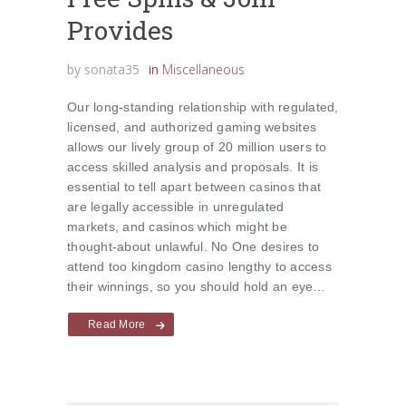
Provides
by
sonata35
in
Miscellaneous
Our long-standing relationship with regulated,
licensed, and authorized gaming websites
allows our lively group of 20 million users to
access skilled analysis and proposals. It is
essential to tell apart between casinos that
are legally accessible in unregulated
markets, and casinos which might be
thought-about unlawful. No One desires to
attend too kingdom casino lengthy to access
their winnings, so you should hold an eye…
Read More