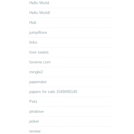
Hello World
Hello World!
Hub
jump4love
links
love swans
loveme.com
mingle2
paperrater
papers for sale.1549406140
Pets
pinalove
poker
review