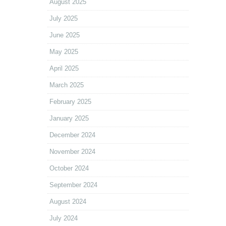
August 2025
July 2025
June 2025
May 2025
April 2025
March 2025
February 2025
January 2025
December 2024
November 2024
October 2024
September 2024
August 2024
July 2024