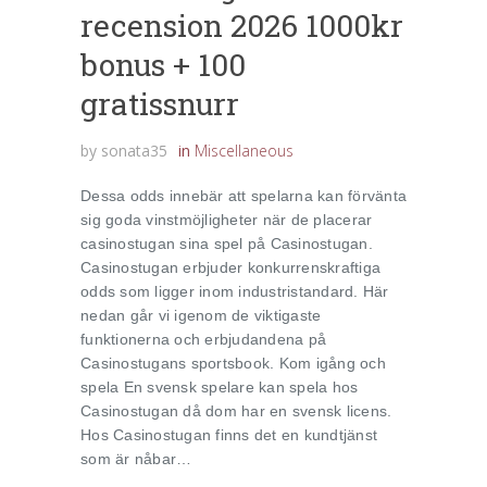
recension 2026 1000kr
bonus + 100
gratissnurr
by
sonata35
in
Miscellaneous
Dessa odds innebär att spelarna kan förvänta
sig goda vinstmöjligheter när de placerar
casinostugan sina spel på Casinostugan​​.
Casinostugan erbjuder konkurrenskraftiga
odds som ligger inom industristandard. Här
nedan går vi igenom de viktigaste
funktionerna och erbjudandena på
Casinostugans sportsbook. Kom igång och
spela En svensk spelare kan spela hos
Casinostugan då dom har en svensk licens.
Hos Casinostugan finns det en kundtjänst
som är nåbar…