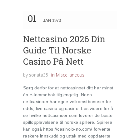
01
JAN 1970
Nettcasino 2026 Din
Guide Til Norske
Casino På Nett
by
sonata35
in
Miscellaneous
Sørg derfor for at nettcasinoet ditt har minst
én e-lommebok tilgjengelig. Noen
nettcasinoer har egne velkomstbonuser for
odds, live casino og casino. Les videre for å
se hvilke nettcasinoer som leverer de beste
spillopplevelsene til norske spillere. Spillere
kan også https://casinolo-no.com/ forvente
raskere innskudd og uttak med oppdaterte