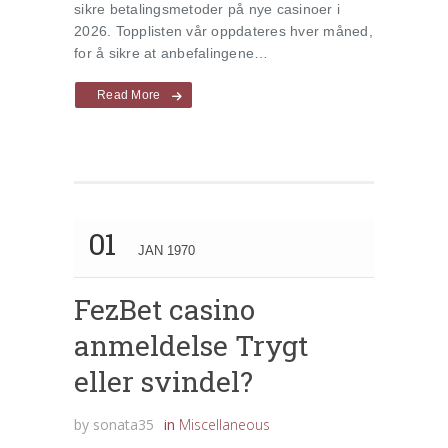
sikre betalingsmetoder på nye casinoer i
2026. Topplisten vår oppdateres hver måned,
for å sikre at anbefalingene…
Read More
01
JAN 1970
FezBet casino
anmeldelse Trygt
eller svindel?
by
sonata35
in
Miscellaneous