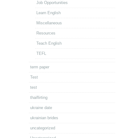
Job Opportunities
Learn English
Miscellaneous
Resources
Teach English
TEFL
term paper
Test
test
thaiflirting
ukraine date
ukrainian brides
uncategorized