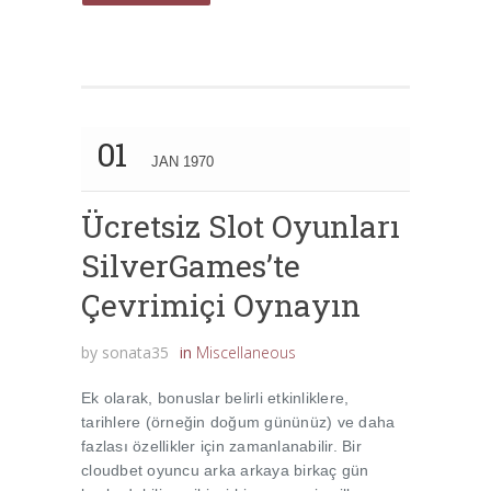
01
JAN 1970
Ücretsiz Slot Oyunları
SilverGames’te
Çevrimiçi Oynayın ️
by
sonata35
in
Miscellaneous
Ek olarak, bonuslar belirli etkinliklere,
tarihlere (örneğin doğum gününüz) ve daha
fazlası özellikler için zamanlanabilir. Bir
cloudbet oyuncu arka arkaya birkaç gün