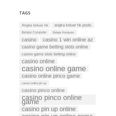
TAGS
Angka keluar hk
angka keluar hk pools
Belajar Computer
Belajar Komputer
casino
casino 1 win online az
casino game betting slots online
casino game slots betting online
casino online
casino online game
casino online pinco game
casino online pin up
casino pinco online
casino pinco online
game
casino pin up online