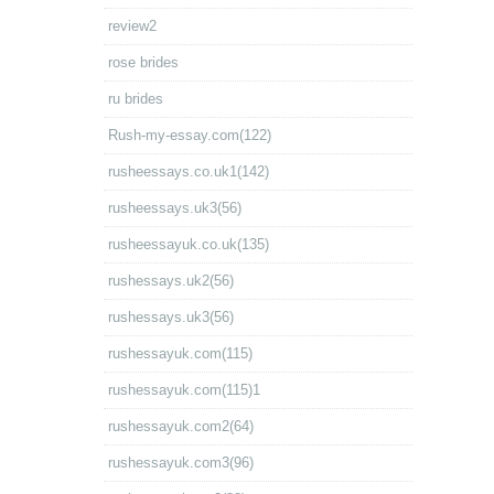
review2
rose brides
ru brides
Rush-my-essay.com(122)
rusheessays.co.uk1(142)
rusheessays.uk3(56)
rusheessayuk.co.uk(135)
rushessays.uk2(56)
rushessays.uk3(56)
rushessayuk.com(115)
rushessayuk.com(115)1
rushessayuk.com2(64)
rushessayuk.com3(96)