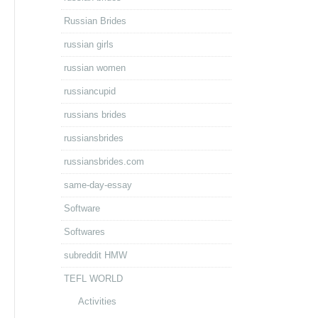
Russian Brides
russian girls
russian women
russiancupid
russians brides
russiansbrides
russiansbrides.com
same-day-essay
Software
Softwares
subreddit HMW
TEFL WORLD
Activities