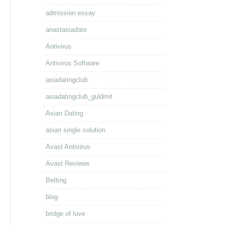
admission essay
anastasiadate
Antivirus
Antivirus Software
asiadatingclub
asiadatingclub_guldmit
Asian Dating
asian single solution
Avast Antivirus
Avast Reviews
Betting
blog
bridge of love