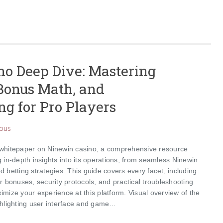
o Deep Dive: Mastering
 Bonus Math, and
ng for Pro Players
eous
 whitepaper on Ninewin casino, a comprehensive resource
 in-depth insights into its operations, from seamless Ninewin
 betting strategies. This guide covers every facet, including
r bonuses, security protocols, and practical troubleshooting
mize your experience at this platform. Visual overview of the
ghlighting user interface and game…