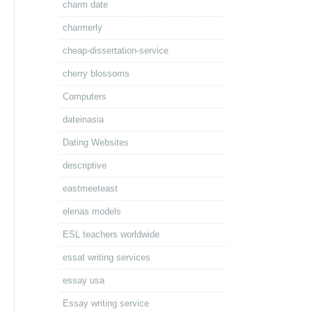
charm date
charmerly
cheap-dissertation-service
cherry blossoms
Computers
dateinasia
Dating Websites
descriptive
eastmeeteast
elenas models
ESL teachers worldwide
essat writing services
essay usa
Essay writing service