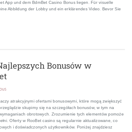
t App und dem BdmBet Casino Bonus liegen. Für visuelle
eine Abbildung der Lobby und ein erklärendes Video. Bevor Sie
Najlepszych Bonusów w
et
eous
aczy atrakcyjnymi ofertami bonusowymi, które mogą zwiększyć
rzeglądzie skupimy się na szczegółach bonusów, w tym na
 wymaganiach obrotowych. Zrozumienie tych elementów pomoże
ełni. Oferty w RooBet casino są regularnie aktualizowane, co
 nowych i doświadczonych użytkowników. Poniżej znajdziesz