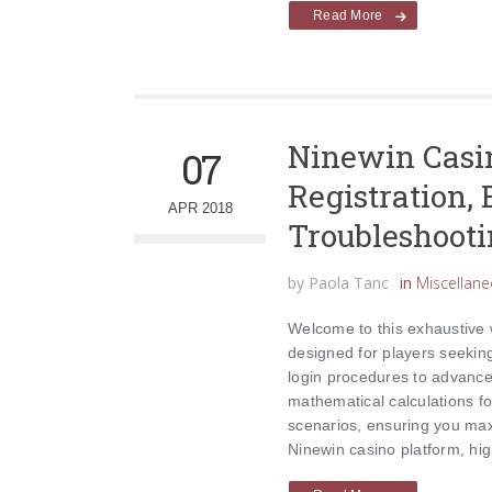
Read More
Ninewin Casin
07
Registration,
APR 2018
Troubleshooti
by
Paola Tanc
in
Miscellan
Welcome to this exhaustive
designed for players seeking
login procedures to advanced
mathematical calculations fo
scenarios, ensuring you maxi
Ninewin casino platform, hi