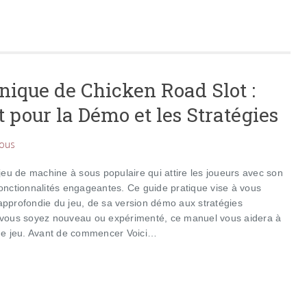
nique de Chicken Road Slot :
 pour la Démo et les Stratégies
eous
jeu de machine à sous populaire qui attire les joueurs avec son
onctionnalités engageantes. Ce guide pratique vise à vous
pprofondie du jeu, de sa version démo aux stratégies
 vous soyez nouveau ou expérimenté, ce manuel vous aidera à
 de jeu. Avant de commencer Voici…