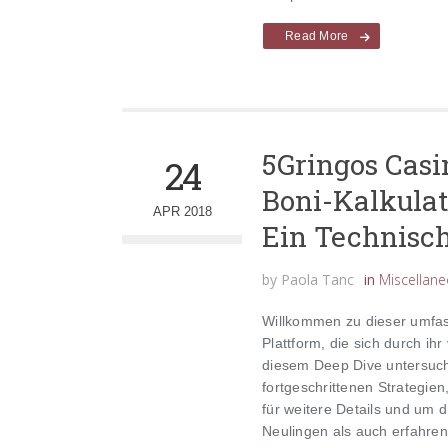
Read More
5Gringos Casi
24
Boni-Kalkulat
APR 2018
Ein Technisch
by
Paola Tanc
in
Miscellan
Willkommen zu dieser umfas
Plattform, die sich durch ihr
diesem Deep Dive untersuche
fortgeschrittenen Strategien
für weitere Details und um d
Neulingen als auch erfahre