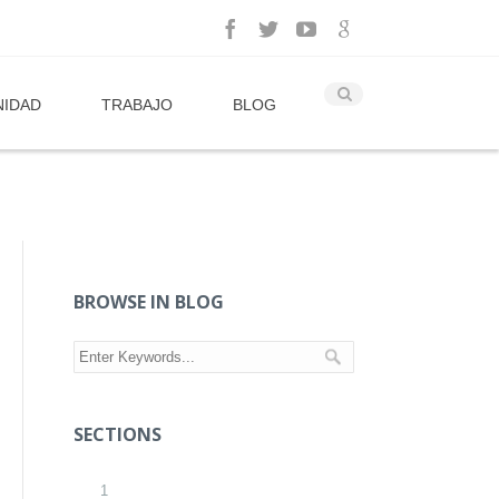
IDAD
TRABAJO
BLOG
BROWSE IN BLOG
SECTIONS
1