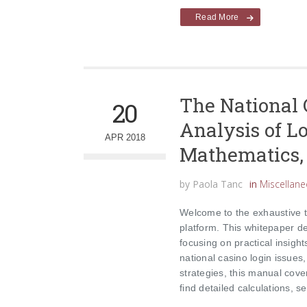
Read More
The National 
20
Analysis of L
APR 2018
Mathematics,
by
Paola Tanc
in
Miscellan
Welcome to the exhaustive t
platform. This whitepaper del
focusing on practical insigh
national casino login issues
strategies, this manual cover
find detailed calculations, s