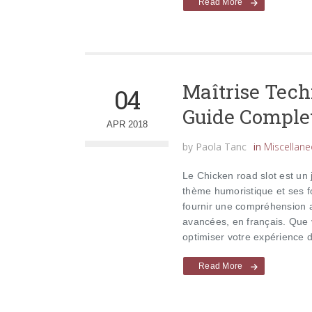
Read More
Maîtrise Tech
04
Guide Complet
APR 2018
by
Paola Tanc
in
Miscellan
Le Chicken road slot est un 
thème humoristique et ses f
fournir une compréhension a
avancées, en français. Que
optimiser votre expérience
Read More