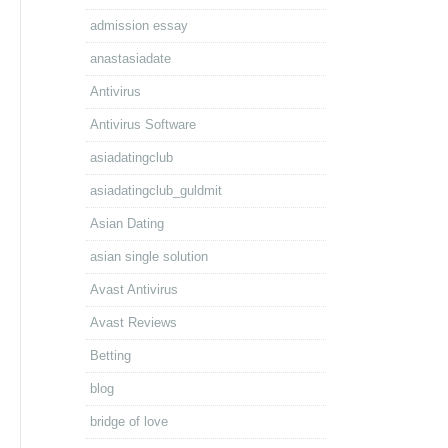
admission essay
anastasiadate
Antivirus
Antivirus Software
asiadatingclub
asiadatingclub_guldmit
Asian Dating
asian single solution
Avast Antivirus
Avast Reviews
Betting
blog
bridge of love