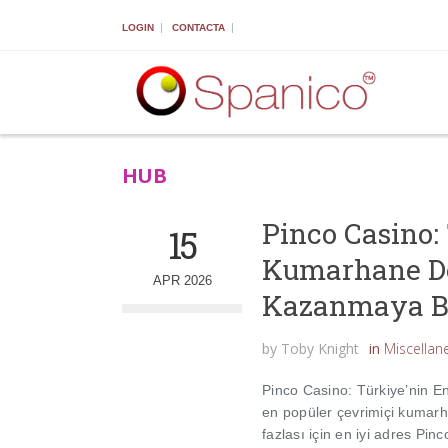
|
|
LOGIN
CONTACTA
HUB
Pinco Casino:
15
Kumarhane D
APR 2026
Kazanmaya Ba
by
Toby Knight
in
Miscellan
Pinco Casino: Türkiye’nin E
en popüler çevrimiçi kumarha
fazlası için en iyi adres Pin