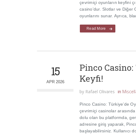
çevrimiçi oyunların keyfini ç
casino’dur. Slotlar ve Diğer
oyunlarını sunar. Ayrıca, bl
Read More
Pinco Casino:
15
Keyfi!
APR 2026
by
Rafael Olivares
in
Miscel
Pinco Casino: Türkiye’de Oy
çevrimiçi casinolar arasında 
dolu olan bu platformda, ger
adresine giriş yaparak, Pi
başlayabilirsiniz. Kullanıcı