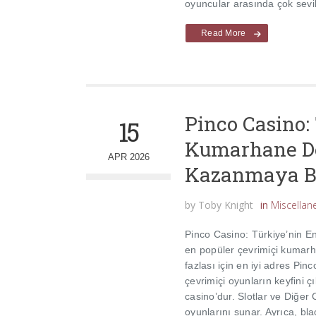
oyuncular arasında çok sevil
Read More
Pinco Casino:
15
Kumarhane D
APR 2026
Kazanmaya Ba
by
Toby Knight
in
Miscellan
Pinco Casino: Türkiye’nin E
en popüler çevrimiçi kumarha
fazlası için en iyi adres Pin
çevrimiçi oyunların keyfini ç
casino’dur. Slotlar ve Diğer
oyunlarını sunar. Ayrıca, bl