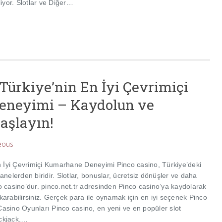
iyor. Slotlar ve Diğer…
 Türkiye’nin En İyi Çevrimiçi
eneyimi – Kaydolun ve
şlayın!
eous
n İyi Çevrimiçi Kumarhane Deneyimi Pinco casino, Türkiye’deki
nelerden biridir. Slotlar, bonuslar, ücretsiz dönüşler ve daha
co casino’dur. pinco.net.tr adresinden Pinco casino’ya kaydolarak
ıkarabilirsiniz. Gerçek para ile oynamak için en iyi seçenek Pinco
 Casino Oyunları Pinco casino, en yeni ve en popüler slot
ackjack,…