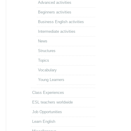
Advanced activities
Beginners activities
Business English activities
Intermediate activities
News
Structures
Topics
Vocabulary
Young Learners
Class Experiences
ESL teachers worldwide
Job Opportunities
Learn English