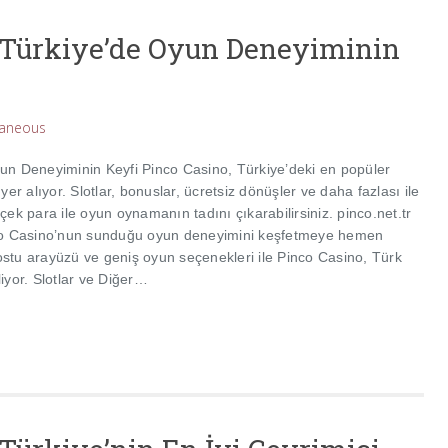
 Türkiye’de Oyun Deneyiminin
laneous
un Deneyiminin Keyfi Pinco Casino, Türkiye’deki en popüler
yer alıyor. Slotlar, bonuslar, ücretsiz dönüşler ve daha fazlası ile
çek para ile oyun oynamanın tadını çıkarabilirsiniz. pinco.net.tr
nco Casino’nun sunduğu oyun deneyimini keşfetmeye hemen
 dostu arayüzü ve geniş oyun seçenekleri ile Pinco Casino, Türk
iyor. Slotlar ve Diğer…