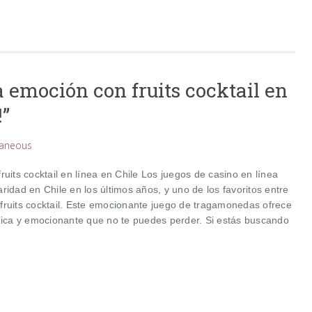
la emoción con fruits cocktail en
!”
laneous
fruits cocktail en línea en Chile Los juegos de casino en línea
idad en Chile en los últimos años, y uno de los favoritos entre
l fruits cocktail. Este emocionante juego de tragamonedas ofrece
nica y emocionante que no te puedes perder. Si estás buscando