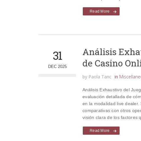
Read More
Análisis Exha
31
de Casino Onl
DEC 2025
by
Paola Tanc
in
Miscellan
Análisis Exhaustivo del Jue
evaluación detallada de cóm
en la modalidad live dealer
comparativas con otros oper
visión clara de los factore
Read More