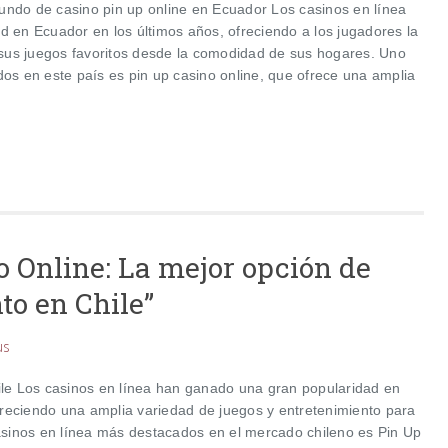
ndo de casino pin up online en Ecuador Los casinos en línea
 en Ecuador en los últimos años, ofreciendo a los jugadores la
 sus juegos favoritos desde la comodidad de sus hogares. Uno
os en este país es pin up casino online, que ofrece una amplia
o Online: La mejor opción de
to en Chile”
us
ile Los casinos en línea han ganado una gran popularidad en
ofreciendo una amplia variedad de juegos y entretenimiento para
asinos en línea más destacados en el mercado chileno es Pin Up