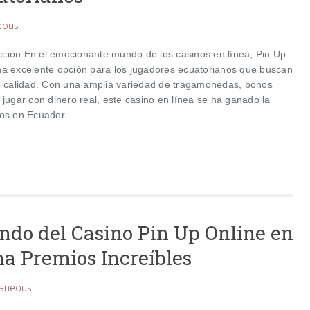
eous
ucción En el emocionante mundo de los casinos en línea, Pin Up
a excelente opción para los jugadores ecuatorianos que buscan
e calidad. Con una amplia variedad de tragamonedas, bonos
e jugar con dinero real, este casino en línea se ha ganado la
ios en Ecuador….
ndo del Casino Pin Up Online en
a Premios Increíbles
laneous