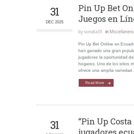
Pin Up Bet On
31
Juegos en Lín
DEC 2025
by
sonata35
in
Miscellaneo
Pin Up Bet Online en Ecuad
han ganado una gran popula
jugadores la oportunidad de
hogares. Uno de los sitios 
ofrece una amplia varieda
Read More
“Pin Up Costa
31
jugadores ecu