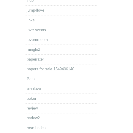
Hub
jump4love
links
love swans
loveme.com
mingle2
paperrater
papers for sale.1549406140
Pets
pinalove
poker
review
review2
rose brides