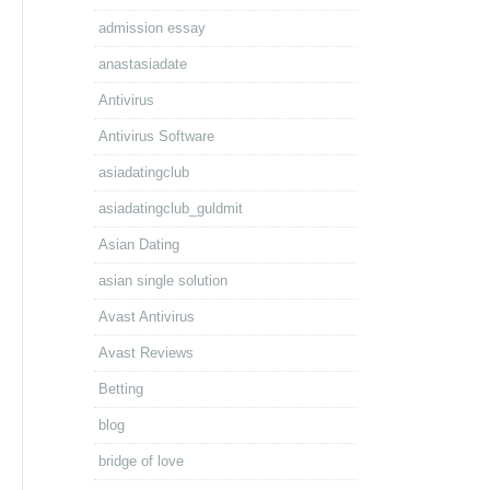
admission essay
anastasiadate
Antivirus
Antivirus Software
asiadatingclub
asiadatingclub_guldmit
Asian Dating
asian single solution
Avast Antivirus
Avast Reviews
Betting
blog
bridge of love