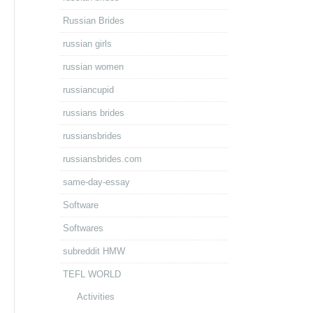
Russian Brides
russian girls
russian women
russiancupid
russians brides
russiansbrides
russiansbrides.com
same-day-essay
Software
Softwares
subreddit HMW
TEFL WORLD
Activities