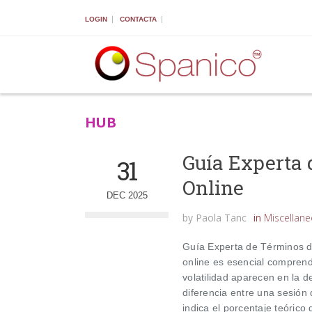
|
|
LOGIN
CONTACTA
HUB
Guía Experta 
31
Online
DEC 2025
by
Paola Tanc
in
Miscellan
Guía Experta de Términos de
online es esencial compren
volatilidad aparecen en la 
diferencia entre una sesión 
indica el porcentaje teóric