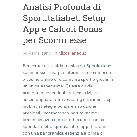
Analisi Profonda di
Sportitaliabet: Setup
App e Calcoli Bonus
per Scommesse
by
Paola Tanc
in
Miscellaneous
Benvenuti alla guida tecnica su Sportitaliabet
scommesse, una piattaforma di scommesse
e casino online che combina sport e giochi in
un’unica esperienza. Questa guida,
progettata secondo il protocollo M, vi
accompagnerà attraverso registrazione, app
mobile, strategie bonus e risoluzione
problemi, incorporando naturalmente i
termini chiave come sportitaliabet casino,
sportitaliabet e sportitaliabet app. Iniziamo
con una panoramica essenziale prima di