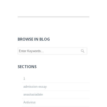
BROWSE IN BLOG
SECTIONS
1
admission essay
anastasiadate
Antivirus