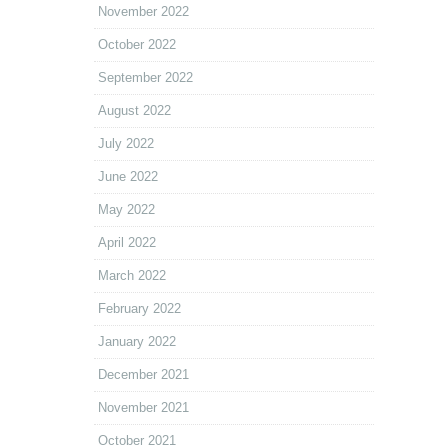
November 2022
October 2022
September 2022
August 2022
July 2022
June 2022
May 2022
April 2022
March 2022
February 2022
January 2022
December 2021
November 2021
October 2021