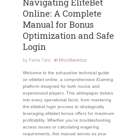
Navigating EliteBet
Online: A Complete
Manual for Bonus
Optimization and Safe
Login
by
Paola Tanc
in
Miscellaneous
Welcome to the exhaustive technical guide
on elitebet online, a comprehensive iGaming
platform designed for both novice and
experienced players. This whitepaper delves
into every operational facet, from mastering
the elitebet login process to strategically
leveraging elitebet bonus offers for maximum
profitability. Whether you’re troubleshooting
access issues or calculating wagering
requirements, this manual serves as your