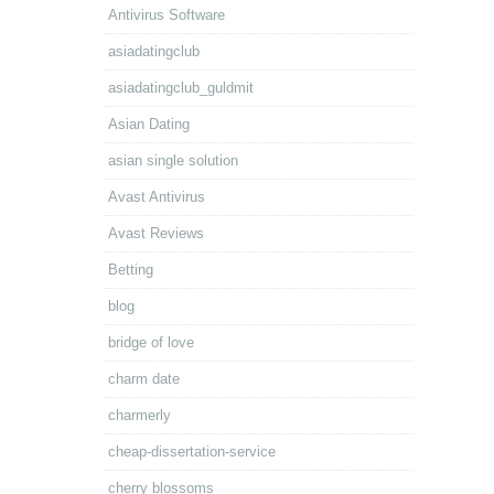
Antivirus Software
asiadatingclub
asiadatingclub_guldmit
Asian Dating
asian single solution
Avast Antivirus
Avast Reviews
Betting
blog
bridge of love
charm date
charmerly
cheap-dissertation-service
cherry blossoms