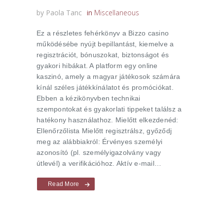
by
Paola Tanc
in
Miscellaneous
Ez a részletes fehérkönyv a Bizzo casino
működésébe nyújt bepillantást, kiemelve a
regisztrációt, bónuszokat, biztonságot és
gyakori hibákat. A platform egy online
kaszinó, amely a magyar játékosok számára
kínál széles játékkínálatot és promóciókat.
Ebben a kézikönyvben technikai
szempontokat és gyakorlati tippeket találsz a
hatékony használathoz. Mielőtt elkezdenéd:
Ellenőrzőlista Mielőtt regisztrálsz, győződj
meg az alábbiakról: Érvényes személyi
azonosító (pl. személyigazolvány vagy
útlevél) a verifikációhoz. Aktív e-mail…
Read More