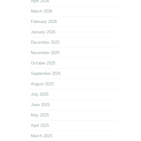
April 2026
March 2026
February 2026
January 2026
December 2025
November 2025
October 2025
September 2025
August 2025
July 2025
June 2025
May 2025
April 2025
March 2025