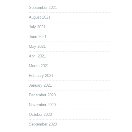
September 2021
August 2021
July 2021
June 2021
May 2021
April 2021
March 2021
February 2021
January 2021
December 2020
November 2020
October 2020
September 2020