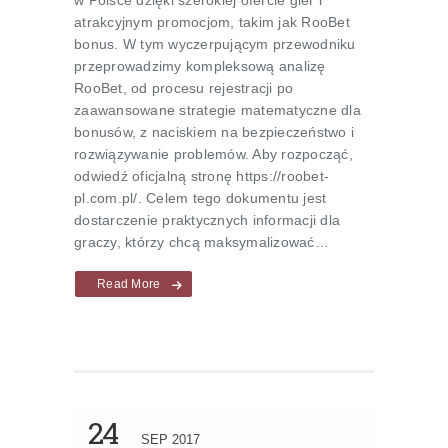
w Polsce dzięki szerokiej ofercie gier i
atrakcyjnym promocjom, takim jak RooBet
bonus. W tym wyczerpującym przewodniku
przeprowadzimy kompleksową analizę
RooBet, od procesu rejestracji po
zaawansowane strategie matematyczne dla
bonusów, z naciskiem na bezpieczeństwo i
rozwiązywanie problemów. Aby rozpocząć,
odwiedź oficjalną stronę https://roobet-
pl.com.pl/. Celem tego dokumentu jest
dostarczenie praktycznych informacji dla
graczy, którzy chcą maksymalizować…
Read More
24
SEP 2017