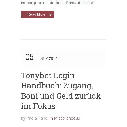
immergerci nei dettagli. Prima di iniziare…
Read More
05
SEP 2017
Tonybet Login
Handbuch: Zugang,
Boni und Geld zurück
im Fokus
by
Paola Tanc
in
Miscellaneous